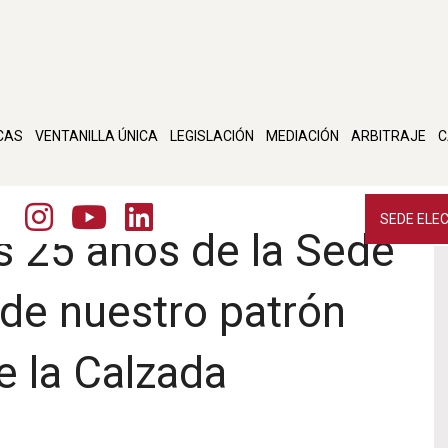
CAS
VENTANILLA ÚNICA
LEGISLACIÓN
MEDIACIÓN
ARBITRAJE
C
SEDE ELE
s 25 años de la Sede
 de nuestro patrón
 la Calzada