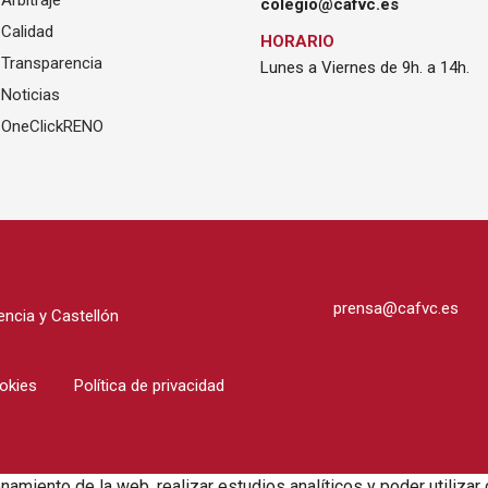
Arbitraje
colegio@cafvc.es
Calidad
HORARIO
Transparencia
Lunes a Viernes de 9h. a 14h.
Noticias
OneClickRENO
prensa@cafvc.es
ncia y Castellón
ookies
Política de privacidad
onamiento de la web, realizar estudios analíticos y poder utili