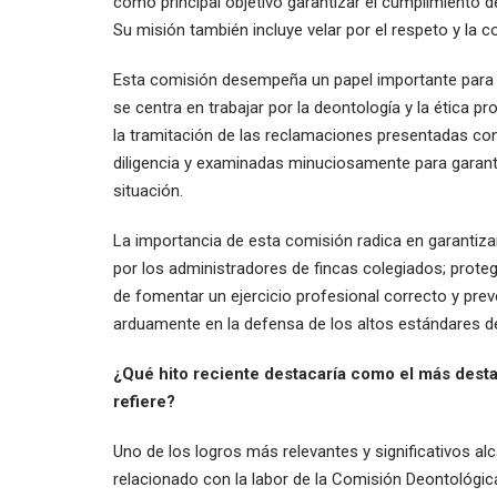
como principal objetivo garantizar el cumplimiento 
Su misión también incluye velar por el respeto y la 
Esta comisión desempeña un papel importante para el
se centra en trabajar por la deontología y la ética p
la tramitación de las reclamaciones presentadas co
diligencia y examinadas minuciosamente para garanti
situación.
La importancia de esta comisión radica en garantizar
por los administradores de fincas colegiados; protege
de fomentar un ejercicio profesional correcto y preven
arduamente en la defensa de los altos estándares de c
¿Qué hito reciente destacaría como el más dest
refiere?
Uno de los logros más relevantes y significativos al
relacionado con la labor de la Comisión Deontológica