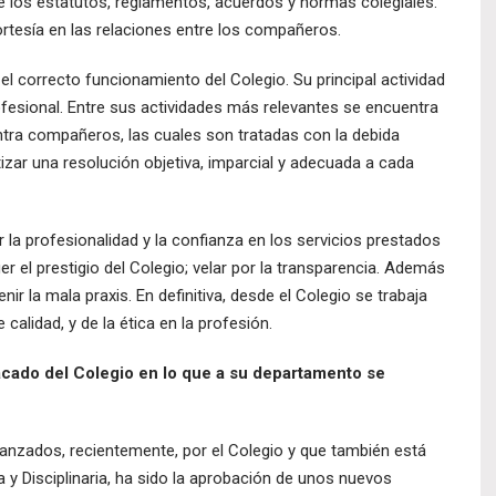
de los estatutos, reglamentos, acuerdos y normas colegiales.
cortesía en las relaciones entre los compañeros.
 correcto funcionamiento del Colegio. Su principal actividad
rofesional. Entre sus actividades más relevantes se encuentra
ntra compañeros, las cuales son tratadas con la debida
zar una resolución objetiva, imparcial y adecuada a cada
 la profesionalidad y la confianza en los servicios prestados
r el prestigio del Colegio; velar por la transparencia. Además
ir la mala praxis. En definitiva, desde el Colegio se trabaja
alidad, y de la ética en la profesión.
acado del Colegio en lo que a su departamento se
canzados, recientemente, por el Colegio y que también está
 y Disciplinaria, ha sido la aprobación de unos nuevos