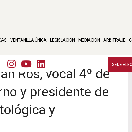
CAS
VENTANILLA ÚNICA
LEGISLACIÓN
MEDIACIÓN
ARBITRAJE
C
SEDE ELE
án Ros, vocal 4º de
rno y presidente de
tológica y