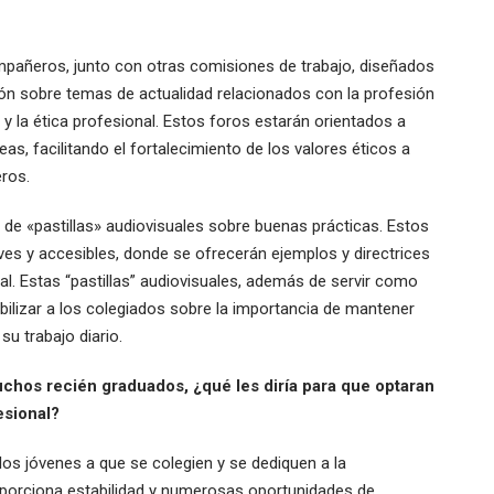
pañeros, junto con otras comisiones de trabajo, diseñados
ón sobre temas de actualidad relacionados con la profesión
 y la ética profesional. Estos foros estarán orientados a
as, facilitando el fortalecimiento de los valores éticos a
ros.
n de «pastillas» audiovisuales sobre buenas prácticas. Estos
ves y accesibles, donde se ofrecerán ejemplos y directrices
al. Estas “pastillas” audiovisuales, además de servir como
bilizar a los colegiados sobre la importancia de mantener
u trabajo diario.
hos recién graduados, ¿qué les diría para que optaran
esional?
los jóvenes a que se colegien y se dediquen a la
oporciona estabilidad y numerosas oportunidades de