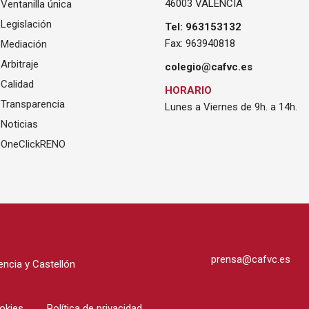
46003 VALENCIA
Ventanilla única
Legislación
Tel: 963153132
Fax: 963940818
Mediación
Arbitraje
colegio@cafvc.es
Calidad
HORARIO
Transparencia
Lunes a Viernes de 9h. a 14h.
Noticias
OneClickRENO
prensa@cafvc.es
ncia y Castellón
ookies
Política de privacidad