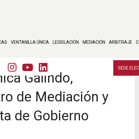
CAS
VENTANILLA ÚNICA
LEGISLACIÓN
MEDIACIÓN
ARBITRAJE
C
SEDE ELE
nica Galindo,
tro de Mediación y
nta de Gobierno