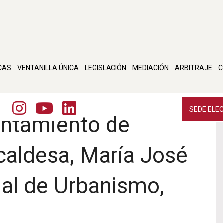
CAS
VENTANILLA ÚNICA
LEGISLACIÓN
MEDIACIÓN
ARBITRAJE
C
SEDE ELE
untamiento de
lcaldesa, María José
ejal de Urbanismo,