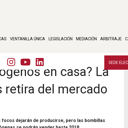
CAS
VENTANILLA ÚNICA
LEGISLACIÓN
MEDIACIÓN
ARBITRAJE
C
SEDE ELE
lógenos en casa? La
 retira del mercado
 focos dejarán de producirse, pero las bombillas
ógenas se podrán vender hasta 2018.