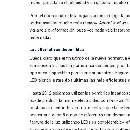
menor pérdida de electricidad y un sistema mucho m
Pero el coordinador de la organización ecologista 
podría avanzar mucho más rápido». Además, añade 
vigilancia e información, pues «de nada vale instaur
hace nada».
Las alternativas disponibles
Queda claro que el fin último de la nueva normativa 
iluminación y si las lámparas incandescentes y los 
opciones disponibles para iluminar nuestros hogares
LED, siendo
estas dos últimas las más eficientes 
Hasta 2012 solíamos utilizar las bombillas incandes
puede producir la misma electricidad con tan sólo 10
costaba alrededor de 2 euros, mientras que la de t
pensar que esos 8 euros de diferencia son demasia
factura de la luz utilizando LEDs es considerable», 
iluminación y montaje de León Leds. El ahorro obte