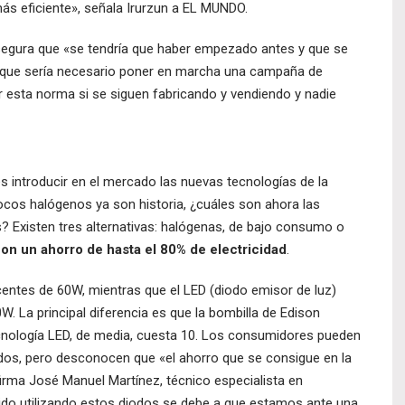
ás eficiente», señala Irurzun a EL MUNDO.
asegura que «se tendría que haber empezado antes y que se
que sería necesario poner en marcha una campaña de
ar esta norma si se siguen fabricando y vendiendo y nadie
es introducir en el mercado las nuevas tecnologías de la
focos halógenos ya son historia, ¿cuáles son ahora las
? Existen tres alternativas: halógenas, de bajo consumo o
con un ahorro de hasta el 80% de electricidad
.
centes de 60W, mientras que el LED (diodo emisor de luz)
W. La principal diferencia es que la bombilla de Edison
ecnología LED, de media, cuesta 10. Los consumidores pueden
dos, pero desconocen que «el ahorro que se consigue en la
afirma José Manuel Martínez, técnico especialista en
nido utilizando estos diodos se debe a que estamos ante una