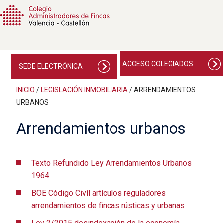
ACCESO COLEGIADOS
SEDE ELECTRÓNICA
INICIO
/
LEGISLACIÓN INMOBILIARIA
/
ARRENDAMIENTOS
URBANOS
Arrendamientos urbanos
Texto Refundido Ley Arrendamientos Urbanos
1964
BOE Código Civíl artículos reguladores
arrendamientos de fincas rústicas y urbanas
Ley 2/2015 desindexación de la economía