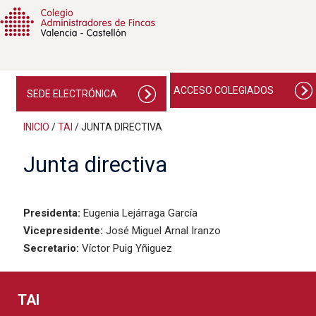
ACCESO COLEGIADOS
SEDE ELECTRÓNICA
INICIO
/
TAI
/
JUNTA DIRECTIVA
Junta directiva
Presidenta:
Eugenia Lejárraga García
Vicepresidente:
José Miguel Arnal Iranzo
Secretario:
Víctor Puig Yñiguez
TAI