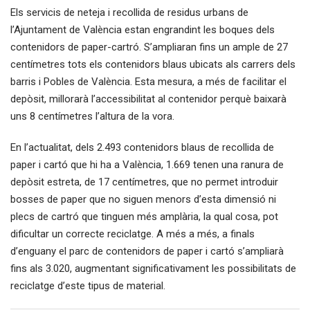
Els servicis de neteja i recollida de residus urbans de
l’Ajuntament de València estan engrandint les boques dels
contenidors de paper-cartró. S’ampliaran fins un ample de 27
centímetres tots els contenidors blaus ubicats als carrers dels
barris i Pobles de València. Esta mesura, a més de facilitar el
depòsit, millorarà l’accessibilitat al contenidor perquè baixarà
uns 8 centímetres l’altura de la vora.
En l’actualitat, dels 2.493 contenidors blaus de recollida de
paper i cartó que hi ha a València, 1.669 tenen una ranura de
depòsit estreta, de 17 centímetres, que no permet introduir
bosses de paper que no siguen menors d’esta dimensió ni
plecs de cartró que tinguen més amplària, la qual cosa, pot
dificultar un correcte reciclatge. A més a més, a finals
d’enguany el parc de contenidors de paper i cartó s’ampliarà
fins als 3.020, augmentant significativament les possibilitats de
reciclatge d’este tipus de material.