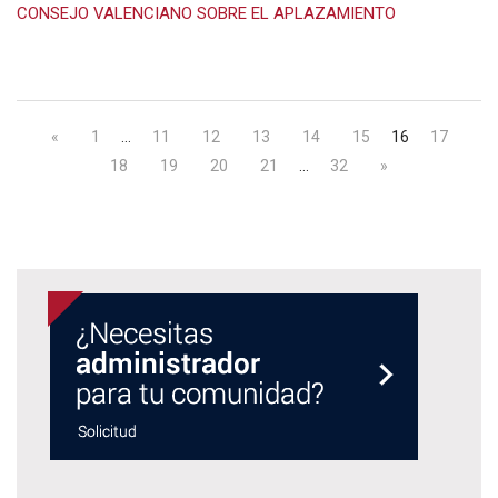
CONSEJO VALENCIANO SOBRE EL APLAZAMIENTO
«
1
…
11
12
13
14
15
16
17
18
19
20
21
…
32
»