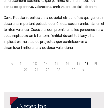
un creixement sostenible, que permeta oferir un model de
banca cooperativa, valenciana, amb valors, social i diferent.
Caixa Popular reverteix en la societat els beneficis que genera i
deixa una important petjada econòmica, social i ambiental en el
territori valencià. Gràcies al compromís amb les persones i a la
seua implicació amb l’entorn, l’entitat durant tot l’any s’ha
implicat en multitud de projectes que contribueixen a
dinamitzar i millorar a la societat valenciana.
«
1
…
13
14
15
16
17
18
19
20
21
22
23
…
32
»