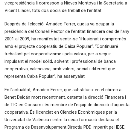
vicepresidència li correspon a Nieves Montoya i la Secretaria a
Vicent Llácer, tots dos socis de treball de l’entitat.
Després de l’elecció, Amadeo Ferrer, que ja va ocupar la
presidència del Consell Rector de l’entitat financera des de l’any
2001 al 2009, ha manifestat sentir-se “il·lusionat i compromés
amb el projecte cooperatiu de Caixa Popular”. “Continuaré
treballant pel cooperativisme i pels valors, per a seguir
impulsant el model sòlid, solvent i professional de banca
cooperativa, valenciana, amb valors, social i diferent que
representa Caixa Popular”, ha assenyalat.
En l’actualitat, Amadeo Ferrer, que substitueix en el càrrec a
Benet Delcán mort recentment, ostenta la direcció Financera i
de TIC en Consum i és membre de l’equip de direcció d’aquesta
cooperativa. És llicenciat en Ciències Econòmiques per la
Universitat de València i entre la seua formació destaca el
Programa de Desenvolupament Directiu PDD impartit pel IESE.