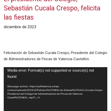
Sebastián Cucala Crespo, felicita
las fiestas
diciembre de 2023
Felicitación de Sebastián Cucala Crespo, Presidente del Colegio
de Administradores de Fincas de Valencia-Castellón.
Reproductor
Media error: Format(s) not supported or source(s) not
de
found
vídeo
Descargar archivo: https://aaffvalencia.es/wp-
content/uploads/2023/12/Felicitaci%C3%B3n-de-Sebasti%C3%A1n-Cucala-Crespo-
Presidente-del-Colegio-de-Administradores-de-Fincas-de-Valencia-
Castell%C3%B3n..mp4?_=1